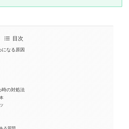
目次
わになる原因
わ時の対処法
本
ツ
ある質問