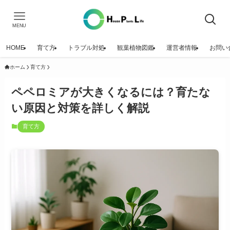
MENU
HOME
育て方
トラブル対処
観葉植物図鑑
運営者情報
お問い
ホーム
育て方
ペペロミアが大きくなるには？育たな
い原因と対策を詳しく解説
育て方