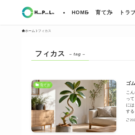
HOME
育て方
トラ
ホーム
フィカス
フィカス
– tag –
ゴ
育て方
こん
って
には
する
20