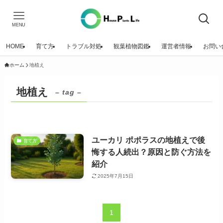
MENU
HOME
育て方
トラブル対処
観葉植物図鑑
運営者情報
お問い
ホーム
地植え
地植え
– tag –
ユーカリ ポポラスの地植えで後
育て方
悔する人続出？原因と防ぐ方法を
紹介
2025年7月15日
1