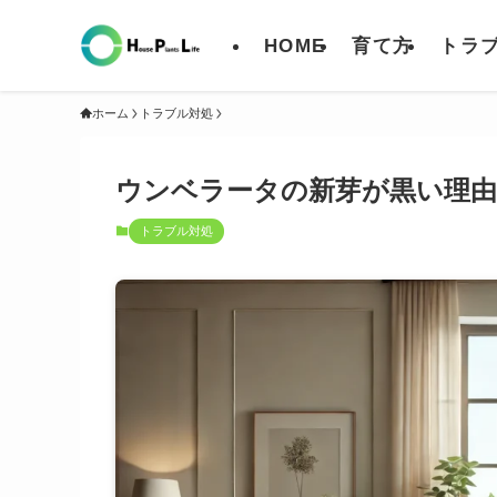
HOME
育て方
トラ
ホーム
トラブル対処
ウンベラータの新芽が黒い理
トラブル対処