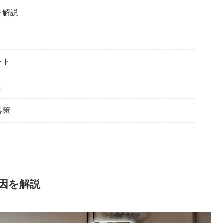
を解説
ント
と
善策
因を解説